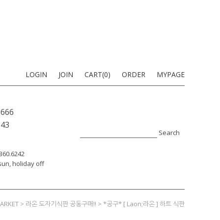
LOGIN
JOIN
CART(
0
)
ORDER
MYPAGE
9666
-43
Search
7360.6242
un, holiday off
ARKET
>
라온 도자기식판 공동구매!!
> *공구* [ Laon;라온 ] 하트 식판