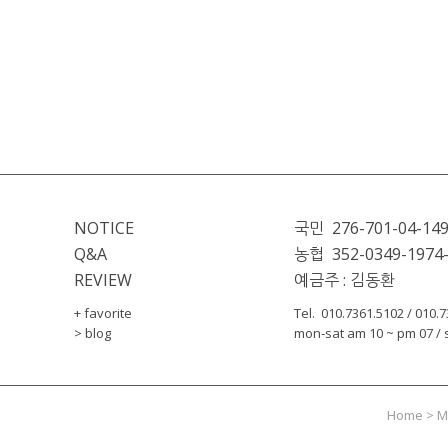
NOTICE
국민  276-701-04-14
Q&A
농협  352-0349-1974
REVIEW
예금주 : 김동환
+ favorite
Tel.  010.7361.5102 / 010.
> blog
mon-sat am 10 ~ pm 07 / s
Home
>
M