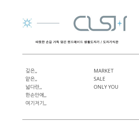
깊은,,
MARKET
얕은,,
SALE
넓다란,,
ONLY YOU
한손안에,,
여기저기,,