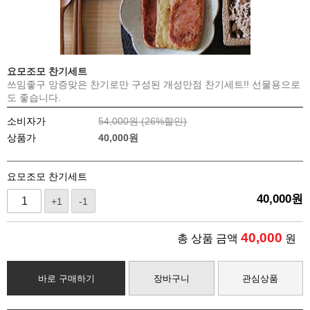
요모조모 찬기세트
쓰임좋구 앙증맞은 찬기로만 구성된 개성만점 찬기세트!! 선물용으로
도 좋습니다.
소비자가
54,000원 (
26
%할인)
상품가
40,000
원
요모조모 찬기세트
40,000
원
+1
-1
40,000
총 상품 금액
원
바로 구매하기
장바구니
관심상품