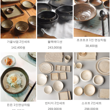
초코초코 1인 면상차림
가을낙엽 2인세트
블랙에디션
38,400원
142,400원
243,000원
빈티지 2인세트
소프트 2인세트
든든 1인면상차림
269,000원
298,000원