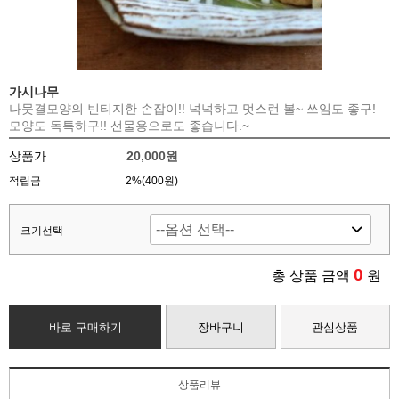
가시나무
나뭇결모양의 빈티지한 손잡이!! 넉넉하고 멋스런 볼~ 쓰임도 좋구!
모양도 독특하구!! 선물용으로도 좋습니다.~
상품가
20,000원
적립금
2%(400원)
크기선택
0
총 상품 금액
원
바로 구매하기
장바구니
관심상품
상품리뷰