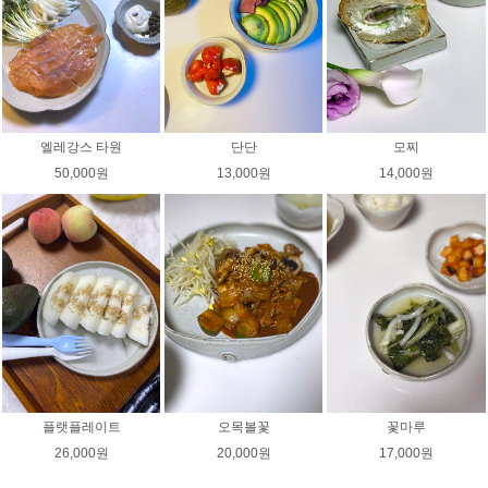
엘레강스 타원
단단
모찌
50,000원
13,000원
14,000원
플랫플레이트
오목볼꽃
꽃마루
26,000원
20,000원
17,000원