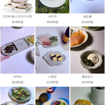
CLSH 클샤 도자기식판
네이처
골든볼
39,000원
30,000원
19,000원
바게뜨
나뭇잎
엘레강스
39,000원
22,000원
15,000원