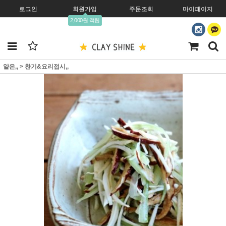
로그인
회원가입
주문조회
마이페이지
2,000원 적립
얕은,,
>
찬기&요리접시,,